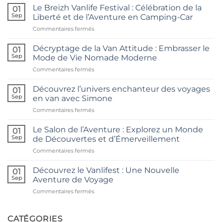
Le Breizh Vanlife Festival : Célébration de la
01
Sep
Liberté et de l’Aventure en Camping-Car
sur
Commentaires fermés
Le
Breizh
Décryptage de la Van Attitude : Embrasser le
01
Vanlife
Sep
Mode de Vie Nomade Moderne
Festival
sur
Commentaires fermés
:
Décryptage
Célébration
de
de
Découvrez l’univers enchanteur des voyages
01
la
la
Sep
en van avec Simone
Van
Liberté
sur
Commentaires fermés
Attitude
et
Découvrez
:
de
l’univers
Embrasser
Le Salon de l’Aventure : Explorez un Monde
l’Aventure
01
enchanteur
le
Sep
de Découvertes et d’Émerveillement
en
des
Mode
Camping-
sur
Commentaires fermés
voyages
de
Car
Le
en
Vie
Salon
van
Découvrez le Vanlifest : Une Nouvelle
Nomade
01
de
avec
Sep
Aventure de Voyage
Moderne
l’Aventure
Simone
sur
Commentaires fermés
:
Découvrez
Explorez
le
un
Vanlifest
CATÉGORIES
Monde