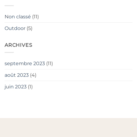
:
de
Une
Découvertes
Nouvelle
et
Non classé
(11)
Aventure
d’Émerveillement
de
Outdoor
(5)
Voyage
ARCHIVES
septembre 2023
(11)
août 2023
(4)
juin 2023
(1)