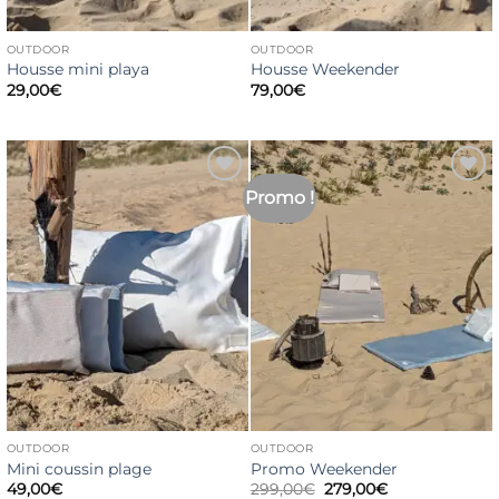
OUTDOOR
OUTDOOR
Housse mini playa
Housse Weekender
29,00
€
79,00
€
Promo !
Ajouter
Ajouter
à la liste
à la liste
de
de
souhaits
souhaits
OUTDOOR
OUTDOOR
Mini coussin plage
Promo Weekender
Le
Le
49,00
€
299,00
€
279,00
€