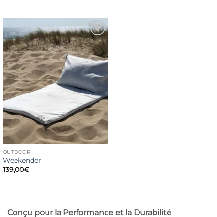
prix
prix
initial
actuel
était :
est :
299,00€.
279,00€.
Ajouter
à la liste
de
souhaits
OUTDOOR
Weekender
139,00
€
Conçu pour la Performance et la Durabilité