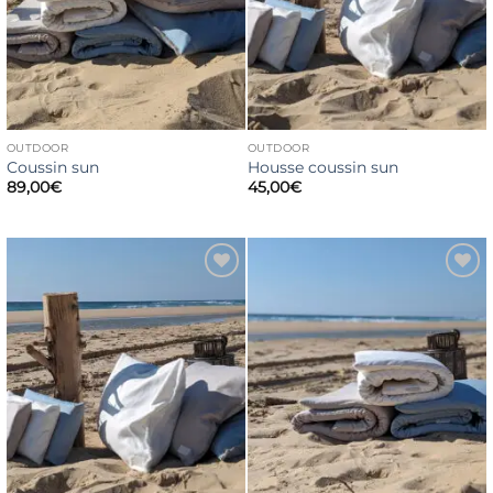
OUTDOOR
OUTDOOR
Coussin sun
Housse coussin sun
89,00
€
45,00
€
Ajouter
Ajouter
à la liste
à la liste
de
de
souhaits
souhaits